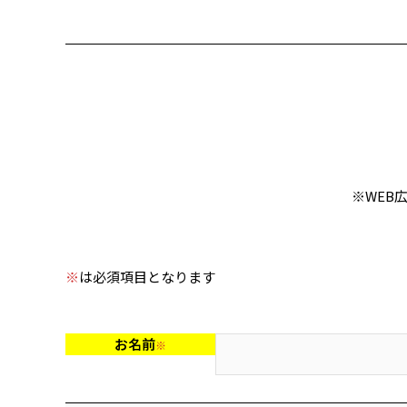
※WEB
こ
の
※
は必須項目となります
フ
ィ
ー
お名前
※
ル
ド
は