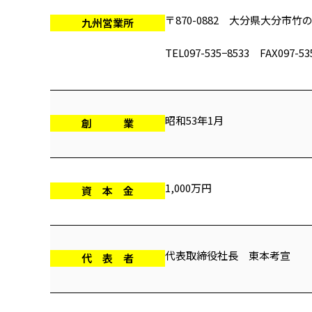
〒870-0882 大分県大分市竹の
九州営業所
TEL097-535−8533 FAX097-53
昭和53年1月
創 業
1,000万円
資 本 金
代表取締役社長 東本考宣
代 表 者