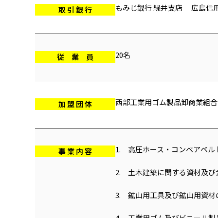
もみじ銀行 緑井支店 広島信
取 引 銀 行
20名
従 業 員
西部工業用ゴム製品卸商業組合
加 盟 団 体
1. 高圧ホース・コンベアベ
事 業 内 容
2. 土木建築に関する資材及
3. 鉱山用工具及び鉱山用資材
4. 工業用ゴム及びビニール