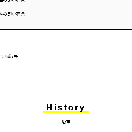
材料の卸小売業
24番7号
History
沿革